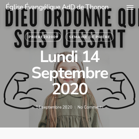
Église Évangélique AdD de Thonon
PRIERE202009
SEMAINE DE PRIÈRE
Lundi 14
Septembre
2020
14 septembre 2020
No Comments